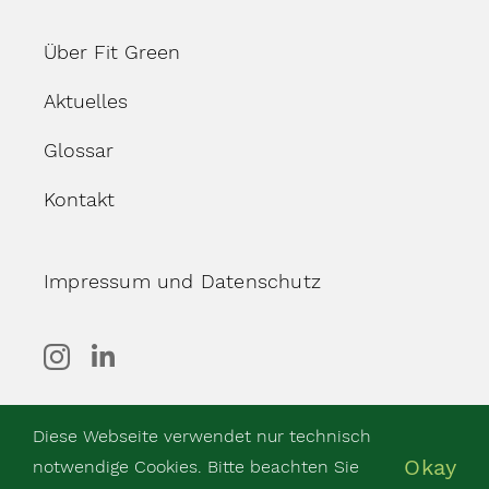
Über Fit Green
Aktuelles
Glossar
Kontakt
Impressum und Datenschutz
Diese Webseite verwendet nur technisch
Okay
© Copyright 2025 Fit Green
notwendige Cookies. Bitte beachten Sie