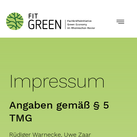
Skip
to
Toggl
content
Navig
Angebote
Über Fit Green
Impressum
Aktuelles
Angaben gemäß § 5
Glossar
TMG
Kontakt
Rüdiger Warnecke, Uwe Zaar