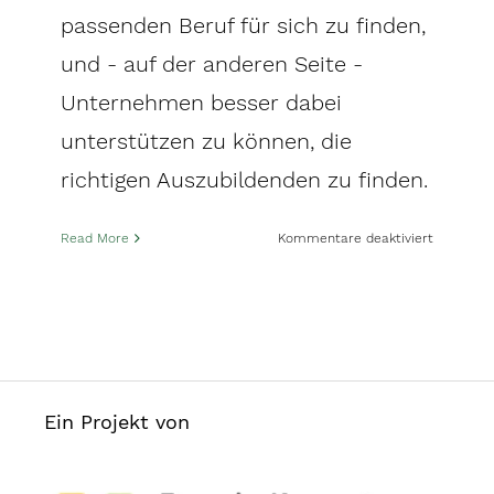
passenden Beruf für sich zu finden,
und - auf der anderen Seite -
Unternehmen besser dabei
unterstützen zu können, die
richtigen Auszubildenden zu finden.
für
Read More
Kommentare deaktiviert
Befragun
zum
Thema
„Was
bedeutet
Nachhalti
Ein Projekt von