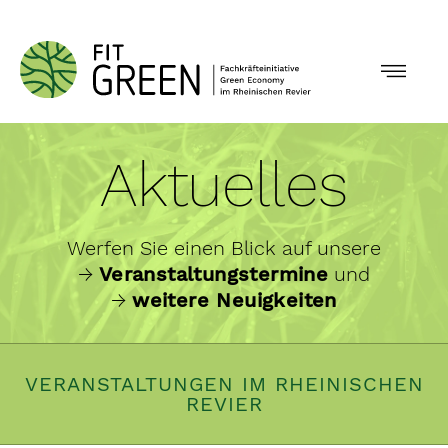
Skip
to
Toggl
content
Navig
Angebote
Aktuelles
Über Fit Green
Werfen Sie einen Blick auf unsere
→
Veranstaltungstermine
und
Aktuelles
→
weitere Neuigkeiten
Glossar
VERANSTALTUNGEN IM RHEINISCHEN
Kontakt
REVIER