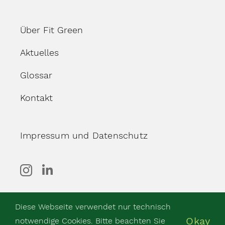
Über Fit Green
Aktuelles
Glossar
Kontakt
Impressum und Datenschutz
Diese Webseite verwendet nur technisch
Okay
© Copyright 2026 Fit Green
notwendige Cookies. Bitte beachten Sie